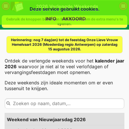
2026 Verlengde Weekends
Deze service gebruikt cookies.
INFO
AKKOORD
Gebruik de knoppen bovenaan links & rechts om de extra menu's te
openen.
Herinnering: nog
7 dag(en)
tot de feestdag
Onze Lieve Vrouw
Hemelvaart 2026 (Moederdag regio Antwerpen)
op zaterdag
15 augustus 2026.
Ontdek de verlengde weekends voor het
kalender
jaar
2026
waarvoor je niet al te veel verlofdagen of
vervangingsfeestdagen moet opnemen.
Deze weekends zijn ideale momenten om er even
tussenuit te knijpen.
Weekend van Nieuwjaarsdag 2026